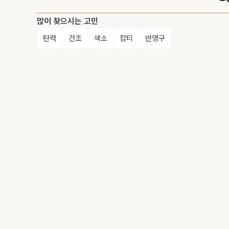
많이 찾으시는 고민
탄력
건조
색소
잡티
반영구